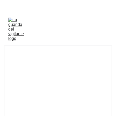
ENVIOS ACTIVOS A PENINSULA Y BALEARES 
GRATIS A PARTIR DE 70 EUROS