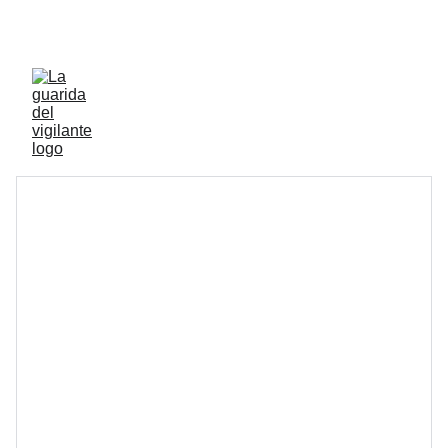
ENVIOS ACTIVOS A PENINSULA Y BALEARES 
GRATIS A PARTIR DE 70 EUROS