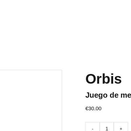
OS ACTIVOS A PENINSULA Y BALEARES GRATIS A PARTIR DE 70 
Inicio
Tienda
Quiénes somos
Blog
Orbis
Juego de me
€30.00
-
+