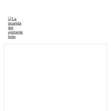
ENVIOS ACTIVOS A PENINSULA Y BALEARES 
GRATIS A PARTIR DE 70 EUROS