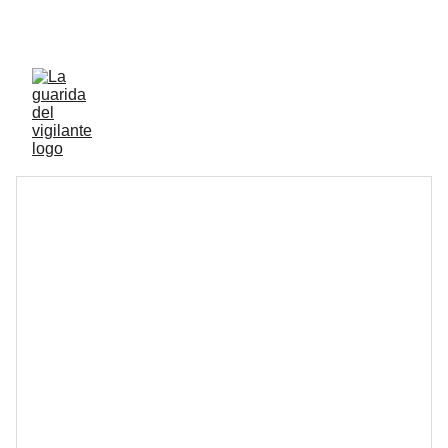
ENVIOS ACTIVOS A PENINSULA Y BALEARES 
GRATIS A PARTIR DE 70 EUROS