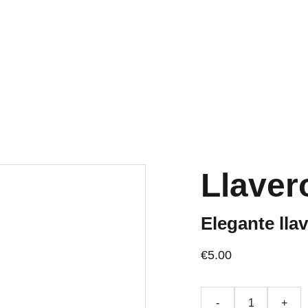
OS ACTIVOS A PENINSULA Y BALEARES GRATIS A PARTIR DE 70 
Inicio
Tienda
Quiénes somos
Blog
Llaver
Elegante lla
€5.00
-
+