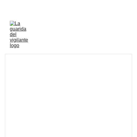
ENVIOS ACTIVOS A PENINSULA Y BALEARES 
GRATIS A PARTIR DE 70 EUROS