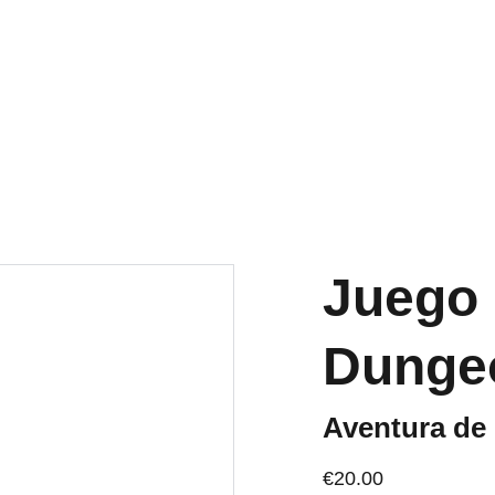
OS ACTIVOS A PENINSULA Y BALEARES GRATIS A PARTIR DE 70 
Inicio
Tienda
Quiénes somos
Blog
Juego
Dunge
Aventura de
€20.00