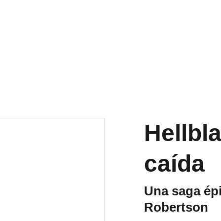
OS ACTIVOS A PENINSULA Y BALEARES GRATIS A PARTIR DE 70 
Inicio
Tienda
Quiénes somos
Blog
Hellbl
caída
Una saga épi
Robertson