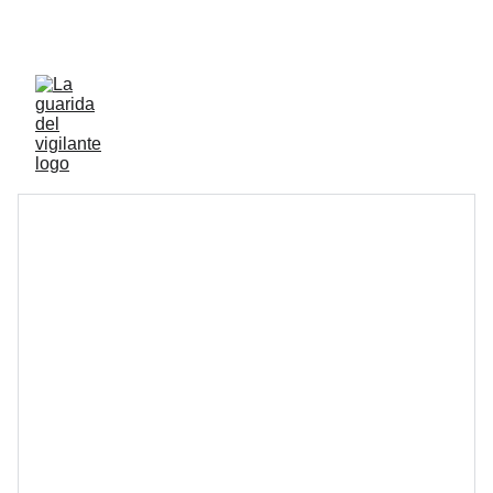
ENVIOS ACTIVOS A PENINSULA Y BALEARES 
GRATIS A PARTIR DE 70 EUROS