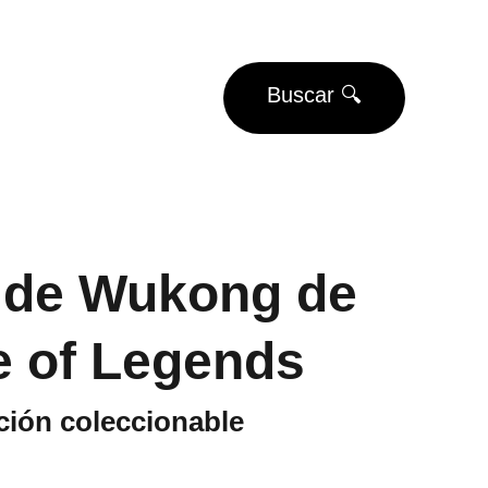
EUROS
Buscar 🔍
Eventos
Torneos
 de Wukong de
 of Legends
ción coleccionable