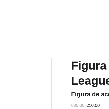
OS ACTIVOS A PENINSULA Y BALEARES GRATIS A PARTIR DE 70 
Inicio
Tienda
Quiénes somos
Blog
Figura
League
Figura de ac
€30.00
€10.00