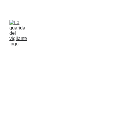
ENVIOS ACTIVOS A PENINSULA Y BALEARES 
GRATIS A PARTIR DE 70 EUROS