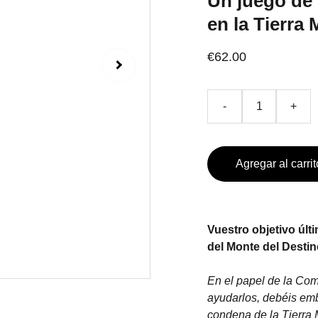
Un juego de
en la Tierra 
€62.00
-
+
Agregar al carrit
Vuestro objetivo últi
del Monte del Desti
En el papel de la Com
ayudarlos, debéis emb
condena de la Tierra