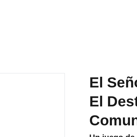
OS ACTIVOS A PENINSULA Y BALEARES GRATIS A PARTIR DE 70 
Inicio
Tienda
Quiénes somos
Blog
El Seño
El Dest
Comun