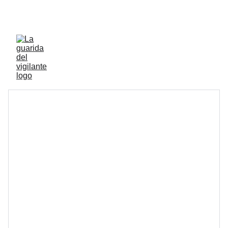
ENVIOS ACTIVOS A PENINSULA Y BALEARES 
GRATIS A PARTIR DE 70 EUROS