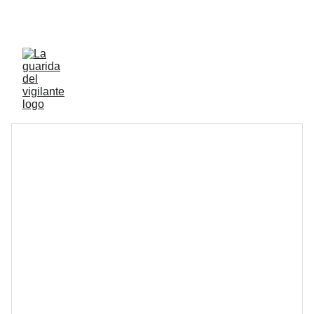
ENVIOS ACTIVOS A PENINSULA Y BALEARES 
GRATIS A PARTIR DE 70 EUROS