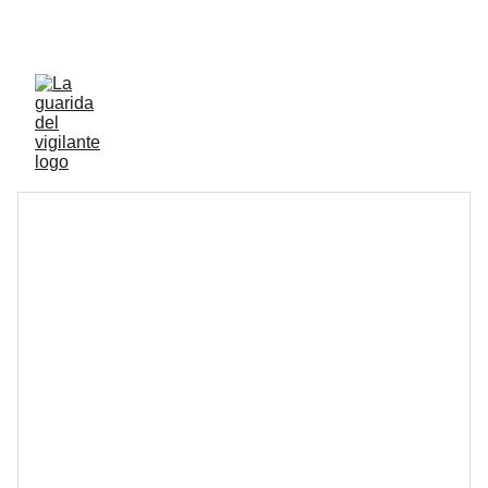
ENVIOS ACTIVOS A PENINSULA Y BALEARES 
GRATIS A PARTIR DE 70 EUROS