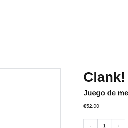
OS ACTIVOS A PENINSULA Y BALEARES GRATIS A PARTIR DE 70 
Inicio
Tienda
Quiénes somos
Blog
Clank!
Juego de me
€52.00
-
+