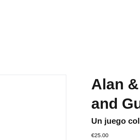
OS ACTIVOS A PENINSULA Y BALEARES GRATIS A PARTIR DE 70 
Inicio
Tienda
Quiénes somos
Blog
Alan &
and G
Un juego col
€25.00