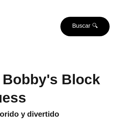
EUROS
Buscar 🔍
Eventos
Torneos
 Bobby's Block
uess
orido y divertido