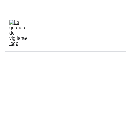
ENVIOS ACTIVOS A PENINSULA Y BALEARES 
GRATIS A PARTIR DE 70 EUROS